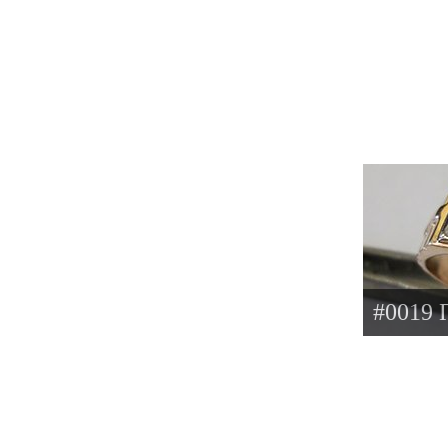
#0019 П