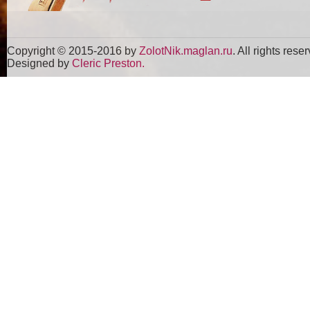
Copyright © 2015-2016 by
ZolotNik.maglan.ru
. All rights rese
Designed by
Cleric Preston.