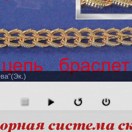
ва"(Эк.)