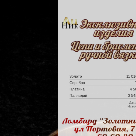
Золото
11 01
Серебро
Платина
4 5
Палладий
3 54
Дат
Исто