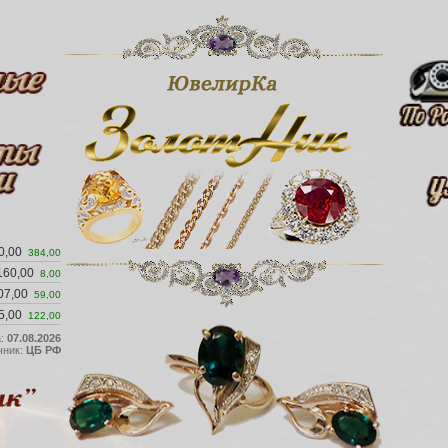
0,00
384,00
160,00
8,00
07,00
59,00
5,00
122,00
а:
07.08.2026
чник:
ЦБ РФ