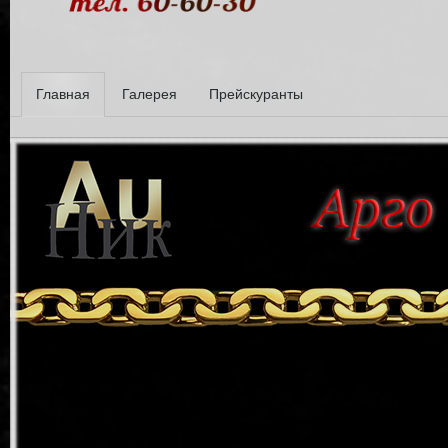
Главная
Галерея
Прейскуранты